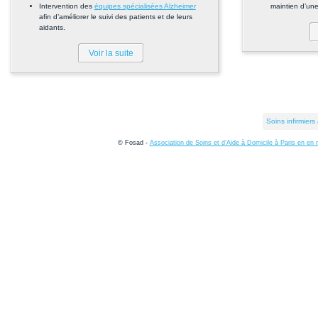
Intervention des
équipes spécialisées Alzheimer
maintien d’une
afin d’améliorer le suivi des patients et de leurs
aidants.
Voir la suite
Soins infirmiers
© Fosad -
Association de Soins et d’Aide à Domicile à Paris en en 