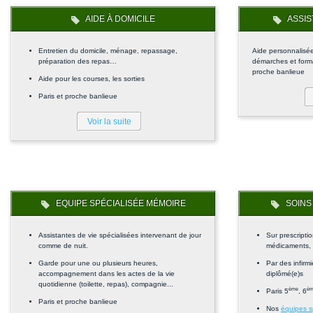
AIDE À DOMICILE
ASSIS
Entretien du domicile, ménage, repassage,
Aide personnalisée,
préparation des repas…
démarches et formal
proche banlieue
Aide pour les courses, les sorties
Paris et proche banlieue
Voir la suite
EQUIPE SPÉCIALISÉE MÉMOIRE
SOINS 
Assistantes de vie spécialisées intervenant de jour
Sur prescripti
comme de nuit.
médicaments, ai
Garde pour une ou plusieurs heures,
Par des infirm
accompagnement dans les actes de la vie
diplômé(e)s
quotidienne (toilette, repas), compagnie...
ème
è
Paris 5
, 6
Paris et proche banlieue
Nos
équipes s